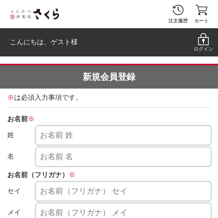
注文履歴
カート
こんにちは、
ゲスト
様
ログイン
新規会員登録
※
は必須入力事項です。
お名前
※
姓
名
お名前（フリガナ）
※
セイ
メイ